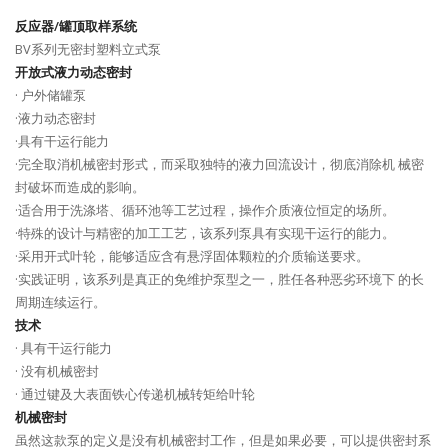
反应器/罐顶取样系统
BV系列无密封塑料立式泵
开放式液力动态密封
· 户外储罐泵
·液力动态密封
·具有干运行能力
·完全取消机械密封形式，而采取独特的液力回流设计，彻底消除机 械密
封破坏而造成的影响。
·适合用于洗涤塔、循环池等工艺过程，操作介质液位恒定的场所。
·特殊的设计与精密的加工工艺，该系列泵具有实现干运行的能力。
·采用开式叶轮，能够适应含有悬浮固体颗粒的介质输送要求。
·实践证明，该系列是真正的免维护泵型之一，胜任各种恶劣环境下 的长
周期连续运行。
技术
· 具有干运行能力
· 没有机械密封
· 通过键及大表面铁心传递机械转矩给叶轮
机械密封
虽然这款泵的定义是没有机械密封工作，但是如果必要，可以提供密封系